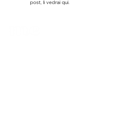
post, li vedrai qui.
Business
Prodotto
Industrie
Benessere
Assistenza
Attività
sanitaria
commerciale
Ospitalità
Prezzi
Agricoltura
Scaricamento
Logistica
Centro assistenza
Costruzione
Organizzazioni
Azienda