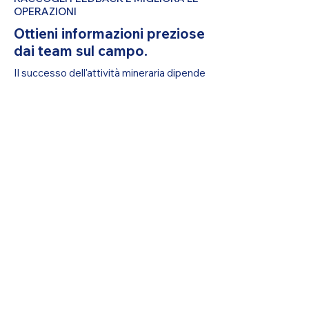
OPERAZIONI
Ottieni informazioni preziose
dai team sul campo.
Il successo dell'attività mineraria dipende
dall'ascolto di chi è più vicino al lavoro. Me
Business semplifica la raccolta di
feedback e l'azione rapida.
Eseguire indagini sulla sicurezza e sulle
condizioni per siti o team specifici
Raccogliere feedback su attrezzature,
flussi di lavoro e strutture del sito
Esamina i risultati in tempo reale per un
processo decisionale più rapido
Ottieni una demo